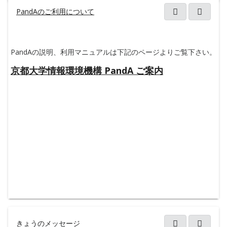
り
ま
PandAのご利用について
新しい
す
きょうのメッセージ