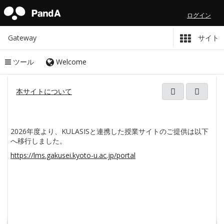
ログイン
Gateway
サイト
ツール
Welcome
コ
本サイトについて
新しい
ン
テ
ン
ツ
は
こ
こ
か
ら
始
ま